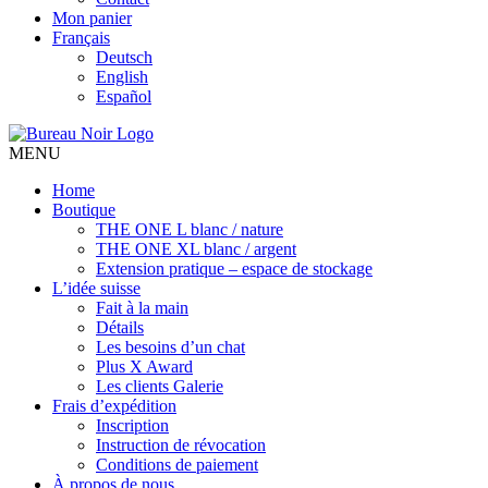
Mon panier
Français
Deutsch
English
Español
MENU
Home
Boutique
THE ONE L blanc / nature
THE ONE XL blanc / argent
Extension pratique – espace de stockage
L’idée suisse
Fait à la main
Détails
Les besoins d’un chat
Plus X Award
Les clients Galerie
Frais d’expédition
Inscription
Instruction de révocation
Conditions de paiement
À propos de nous