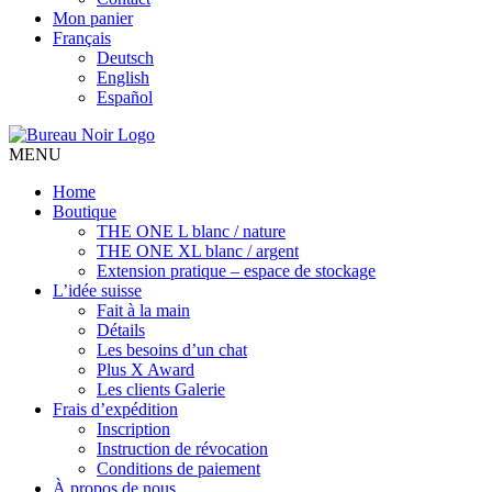
Mon panier
Français
Deutsch
English
Español
MENU
Home
Boutique
THE ONE L blanc / nature
THE ONE XL blanc / argent
Extension pratique – espace de stockage
L’idée suisse
Fait à la main
Détails
Les besoins d’un chat
Plus X Award
Les clients Galerie
Frais d’expédition
Inscription
Instruction de révocation
Conditions de paiement
À propos de nous