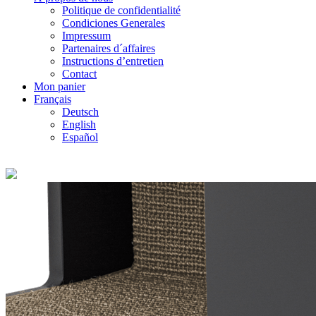
Politique de confidentialité
Condiciones Generales
Impressum
Partenaires d´affaires
Instructions d’entretien
Contact
Mon panier
Français
Deutsch
English
Español