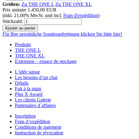
Größen:
Zu THE ONE L
Zu THE ONE XL
Prix unitaire
1.450,00 EUR
(inkl. 21,00% MwSt. und incl.
Frais d'expédition
)
Stückzahl:
Für Ihre persönliche Sonderanfertigung klicken Sie bitte hier!
Produits
THE ONE L
THE ONE XL
Extension – espace de stockage
L’idée suisse
Les besoins d’un chat
Détails
Fait à la main
Plus X Award
Les clients Galerie
Partenaires d´affaires
Inscription
Frais d’expédition
Conditions de paiement
Instruction de révocation