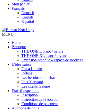
Mon panier
Français
Deutsch
English
Español
MENU
Home
Boutique
THE ONE L blanc / nature
THE ONE XL blanc / argent
Extension pratique – espace de stockage
L’idée suisse
Fait à la main
Détails
Les besoins d’un chat
Plus X Award
Les clients Galerie
Frais d’expédition
Inscription
Instruction de révocation
Conditions de paiement
À propos de nous